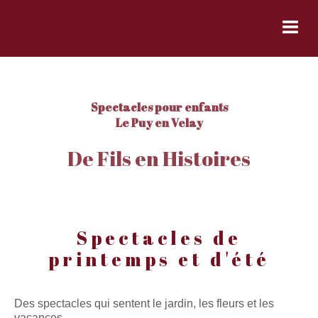
Accueil
Nos spectacles
Spectacles pour enfants
Le Puy en Velay
Spectacles à partager au fil de l'année
De Fils en Histoires
Une histoire, un bisou et ...
Hou, hou, hou, des histoires de loups !
Tout en poésie
Spectacles de
Spectacles de printemps et d'été
printemps et d'été
"Bric à brac au jardin"
Souvenirs de Vacances
Des spectacles qui sentent le jardin, les fleurs et les
vacances...