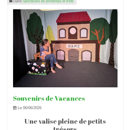
Dans
Spectacles de printemps et d'été
Les animaux de la ferme
Quel temps fait-il ?
Les poules
Petites histoires en mouvement dansé
Organiser un spectacle
Création de support à raconter
Accompagnement à la création
Créations de supports
Souvenirs de Vacances
En vidéos
Le 06/06/2026
Représentations jeune public
Une valise pleine de petits
Contact
trésors