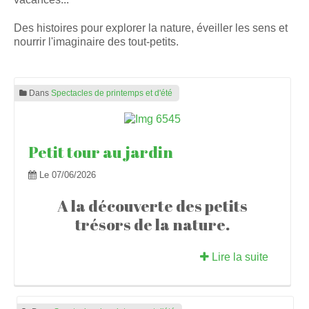
Petit tour au jardin
Des histoires pour explorer la nature, éveiller les sens et
Spectacles pour l'hiver ou Noël
nourrir l'imaginaire des tout-petits.
Toc toc toc... Qui est là ?
Père Noël, es-tu prêt ?
Dans
Spectacles de printemps et d'été
En attendant Noël...
Petit tour au jardin
C'est encore loin Noël ?
Le 07/06/2026
Petites histoires pour se réchauffer
A la découverte des petits
Paniers à histoires
trésors de la nature.
Panier d'histoires sonores
Lire la suite
Panier d'histoires gourmandes d'automne ou d'hiver
Panier des p'tites bêtes de la nature