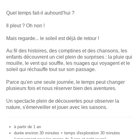
Petit tour au jardin
Quel temps fait-il auhourd'hui ?
Spectacles pour l'hiver ou Noël
Il pleut ? Oh non !
Toc toc toc... Qui est là ?
Mais regarde... le soleil est déjà de retour !
Père Noël, es-tu prêt ?
Au fil des histoires, des comptines et des chansons, les
En attendant Noël...
enfants découvrent un ciel plein de surprises : la pluie qui
mouille, le vent qui souffle, les nuages qui voyagent et le
C'est encore loin Noël ?
soleil qui réchauffe tout sur son passage.
Petites histoires pour se réchauffer
Parce qu'en une seule journée, le temps peut changer
plusieurs fois et nous réserver bien des aventures.
Paniers à histoires
Un spectacle plein de découvertes pour observer la
Panier d'histoires sonores
nature, s'émerveiller et jouer avec les saisons.
Panier d'histoires gourmandes d'automne ou d'hiver
à partir de 1 an
Panier des p'tites bêtes de la nature
durée environ 30 minutes + temps d'exploration 30 minutes