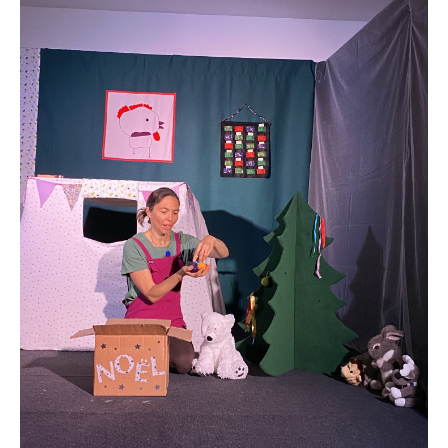
Petit tour au jardin
Spectacles pour l'hiver ou Noël
Toc toc toc... Qui est là ?
Père Noël, es-tu prêt ?
En attendant Noël...
C'est encore loin Noël ?
Petites histoires pour se réchauffer
Paniers à histoires
Panier d'histoires sonores
Panier d'histoires gourmandes d'automne ou d'hiver
Panier des p'tites bêtes de la nature